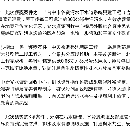
示，此次獲獎案件之一「台中市谷關污水下水道系統興建工程（
.8億元經費，完工後每日可處理約300公噸生活污水，有效改
入在地泰雅族文化元素，於水資源回收中心機房外牆結合原住民
，翻轉民眾對污水設施的既有印象，也進一步帶動和平區文化觀
一步指出，另一獲獎案件「中興嶺調整池新建工程」，為農業部
擴大服務第二期工程之一，全案共分五期推動，主要改善新社、
工程完成後，每秒可穩定供應0.66立方公尺灌溉用水，換算每日
奧林匹克標準泳池水量，對提升農業生產穩定性及地方發展具重要
台中新光水資源回收中心」則以優異操作維護成果獲得評審肯定
能減碳措施及完善管理制度，確保設施高效穩定運轉，並導入環
功能的「黑水號咖啡廳」，向民眾傳達污水再生及循環利用價值
環教育的新亮點。
調，此次獲獎的3項案件，分別在污水處理、水資源調度及營運管
團隊將持續完善防洪、排水及水資源循環設施，打造與水共生、