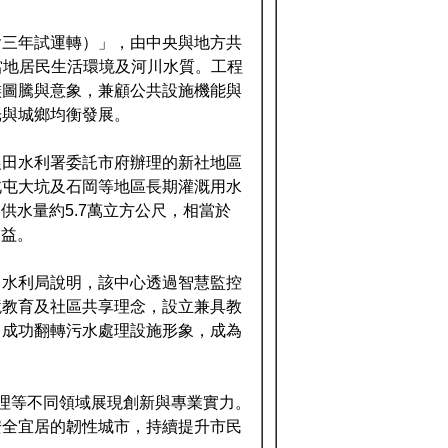
含三年試運轉）」，由中央與地方共
善當地居民生活環境及河川水質。工程
族圖騰與意象，兼顧公共設施機能與
光與城鄉均衡發展。
農田水利署委託市府辦理的新社地區
北屯大坑及石岡等地區長期灌溉用水
供水量約5.7萬立方公尺，相當於
助益。
。水利局說明，該中心透過智慧監控
境教育及社區共享理念，設立兼具教
，成功翻轉污水處理設施形象，成為
理等不同領域展現創新與專業實力。
安全宜居的韌性城市，持續提升市民