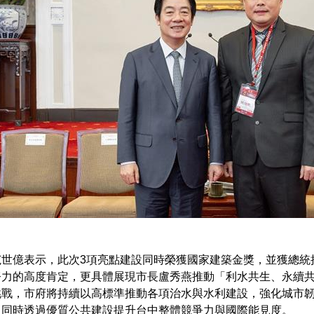
范世億表示，此次3項亮點建設同時榮獲國家建築金獎，並獲總統
努力的高度肯定，更具體展現市長盧秀燕推動「利水共生、永續
挑戰，市府將持續以高標準推動各項治水與水利建設，強化城市
，同時透過優質公共建設提升台中整體競爭力與國際能見度。