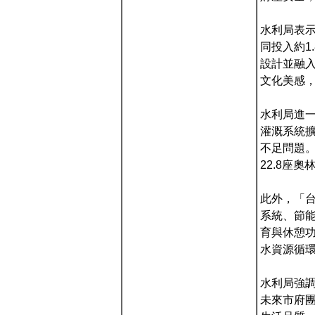
水利局表
同投入約1
設計並融
文化美感
水利局進
灌溉系統
不足問題。
22.8座
此外，「
系統、節
育與休憩
水資源循
水利局強
未來市府