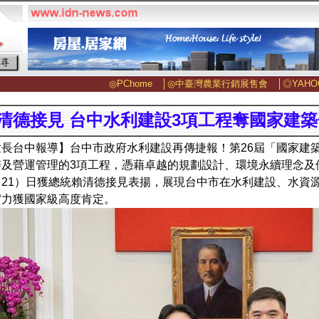
◎PChome
│
◎中臺灣農業行銷展售會
│
◎YAHO
清德接見 台中水利建設3項工程奪國家建築
世長台中報導】台中市政府水利建設再傳捷報！第26屆「國家建
辦及營運管理的3項工程，憑藉卓越的規劃設計、環境永續理念及
（21）日獲總統賴清德接見表揚，展現台中市在水利建設、水資
實力獲國家級高度肯定。