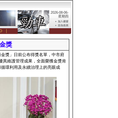
2026-08-06-
星期四
O
│
金獎
築金獎」日前公布得獎名單，中市府
優異維護管理成果，全面榮獲金獎肯
源循環利用及永續治理上的亮眼成