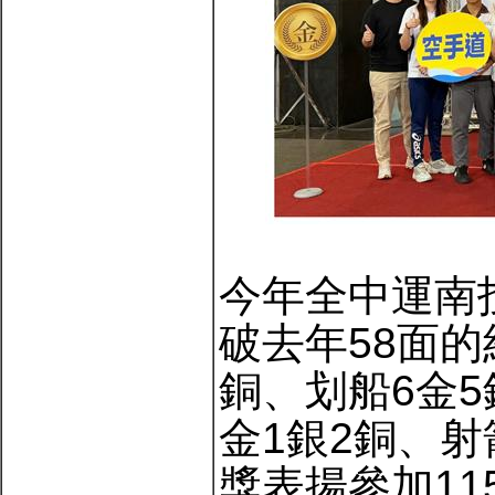
今年全中運南
破去年58面的
銅、划船6金5
金1銀2銅、
獎表揚參加1