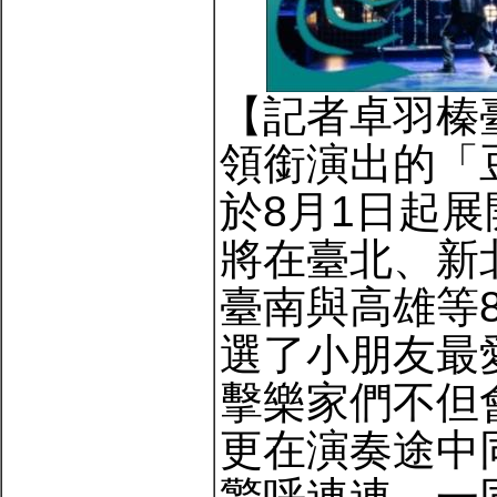
【記者卓羽榛
領銜演出的「
於8月1日起
將在臺北、新
臺南與高雄等
選了小朋友最
擊樂家們不但
更在演奏途中