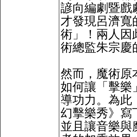
諺向編劇暨戲
才發現呂濟寬
術」！兩人因
術總監朱宗慶
然而，魔術原
如何讓「擊樂
導功力。為此
幻擊樂秀》寫
並且讓音樂與