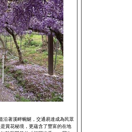
道沿著溪畔蜿蜒，交通易達成為民眾
僅是賞花秘境，更蘊含了豐富的在地