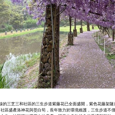
2線的三芝三和社區的三生步道紫藤花已全面盛開，紫色花藤架隧
。社區盛產洛神花與茭白筍，長年致力於環境維護，三生步道不