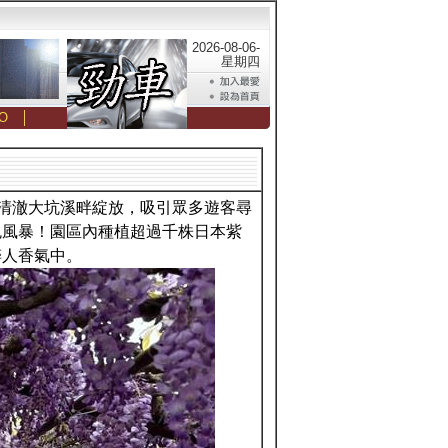
2026-08-06-
星期四
O
│
著清澈大坑溪畔綻放，吸引眾多遊客尋
色風暴！園區內種植超過千株日本紫
醉人香氣中。