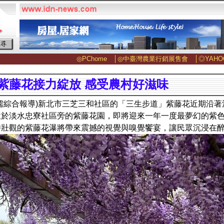
◎PChome
│
◎中臺灣農業行銷展售會
│
◎YAHO
紫藤花接力綻放 感受農村好滋味
儒綜合報導)新北市三芝三和社區的「三生步道」紫藤花近期沿
位於淡水忠寮社區旁的紫藤花園，即將迎來一年一度最夢幻的紫
時壯觀的紫藤花瀑將帶來震撼的視覺與嗅覺饗宴，讓民眾沉浸在