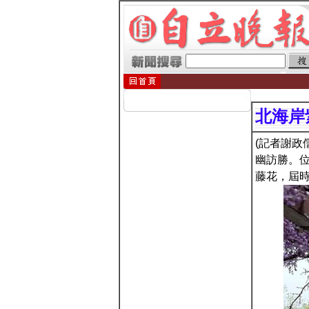
北海岸
(記者謝政
幽訪勝。
藤花，屆