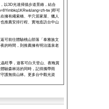
技術，以3D光達掃描步道景緻，結合
8Yimbkq1KRw&lang=zh-tw )即可
就在擁有繩索橋、半穴居家屋、獵人
，也推薦安排行程、實地造訪台中山
往返可前往體驗桃山部落「泰雅族文
一夜的時間，則推薦擁有明治溫泉老
火蟲旺季，遊客可白天登山、夜晚賞
往體驗森林浴的同時，記得攜帶雨
同守護無痕山林。更多台中觀光資