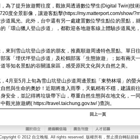
，為了提升旅遊嚮往度，觀旅局透過數位孿生(Digital Twin)
0度全景影像，讓遊客點擊(https://my.matterport.com/show/?m=
索步道風光。此外，台中還有另一處建置數位孿生點位的景點，
場的「環山獵人登山步道」，都歡迎各地遊客線上體驗步道風光
示，來到雪山坑登山步道的朋友，推薦順遊周邊特色景點。單日
崎部落「埋伏坪登山步道」及松鶴部落「生態旅遊」；如有兩天
步道等知名景點的谷關溫泉區，感受原民文化與大自然之美。
充，4月至5月上旬為雪山坑登山步道周邊景點「東勢林場」的螢
大自然與生命的奧妙！近期將進入雨季，天氣稍有不穩，建議前
自身安全，並記得將垃圾帶下山，尊重自然生態與在地文化，一
旅遊網( https://travel.taichung.gov.tw/ )查詢。
回上一頁
Copyright © 2012 自立晚報. All rights reserved. 版權所有，禁止擅自轉貼節錄