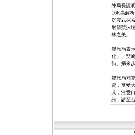
陳局長說明
16K高解析72
沉浸式探
射箭競技
林之美。
觀旅局表
化」、雙
街、捎來
觀旅局補
螢，享受
具，注意
訊，請至台中觀光