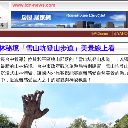
◎PChome
│
◎YAHO
林秘境「雪山坑登山步道」美景線上看
世長台中報導】位於和平區桃山部落的「雪山坑登山步道」，以
中最新的山林秘境。台中市政府觀光旅遊局特別建置「雪山坑登
造沉浸式山林體驗，讓國內外旅客都能零距離感受自然美景的魅
相中，近距離感受巨人之手的震撼與神祕氛圍！