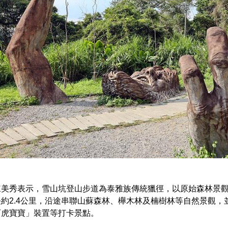
陳美秀表示，雪山坑登山步道為泰雅族傳統獵徑，以原始森林景觀
約2.4公里，沿途串聯山蘇森林、櫸木林及楠樹林等自然景觀，
石虎寶寶」裝置等打卡景點。