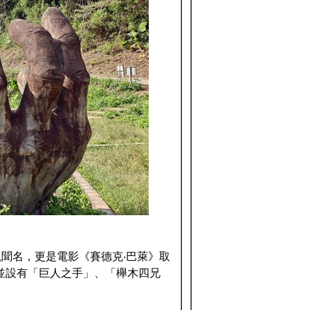
聞名，更是電影《賽德克‧巴萊》取
並設有「巨人之手」、「櫸木四兄