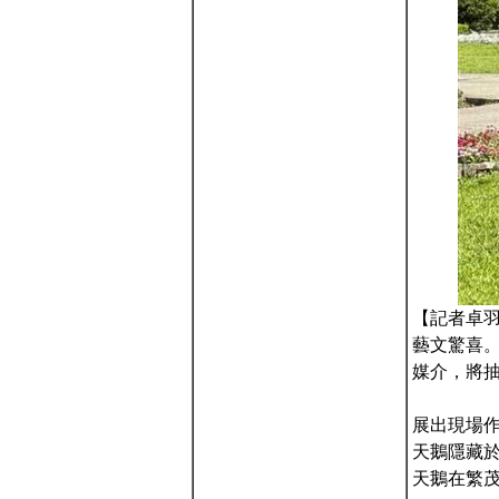
【記者卓
藝文驚喜
媒介，將
展出現場
天鵝隱藏
天鵝在繁