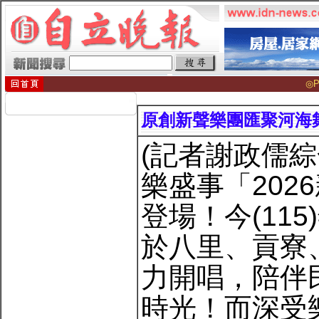
◎P
原創新聲樂團匯聚河海舞
(記者謝政儒
樂盛事「20
登場！今(11
於八里、貢寮
力開唱，陪伴
時光！而深受