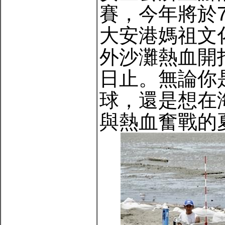
賽，今年將於7
大安港媽祖文
外沙灘熱血開
日止。無論你
球，還是想在
與熱血奮戰的