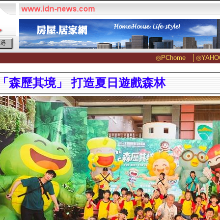
◎PChome
│
◎YAHO
「森歷其境」 打造夏日遊戲森林