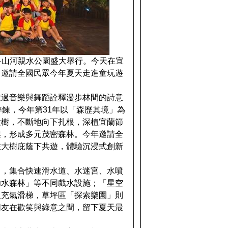
在冬山河親水公園盛大舉行。今天在宜
，邀請全國民眾今年夏天走進童玩遊
透過音樂與舞蹈詮釋漫步林間的詩意
鍊，今年第31年以「森歷其境」為
大樹，不斷地向下扎根，深植宜蘭節
葉，形成多元茂密森林。今年邀請全
在大樹庇蔭下共遊，體驗沉浸式創新
」，集合快速滑水道、水迷宮、水噴
幼水森林」等不同戲水設施；「星空
及充氣滑梯，草坪區「探索樂園」則
朋友在歡笑與綠意之間，留下夏天最