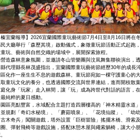
榛宜蘭報導】2026宜蘭國際童玩藝術節7月4日至8月16日將
縣民大廳舉行「森歷其境」啟動儀式，象徵童玩節活動正式起跑
在童玩、藝術與自然交織的場域中，展開探索旅程。
場營造森林意象氛圍，並邀請冬山管樂團與汶凬舞集聯袂演出，
縣代理縣長林茂盛指出，宜蘭國際童玩藝術節經歷30年的成長淬
園區化作一座生生不息的遊戲森林。童玩節宛如一棵守護童心的
汲取童玩文化的養分，也透過國際交流與世界連結，進而開枝散
家庭化身「玩家」走入林間，讓「玩」成為跨世代對話的語言，
回最純粹的夏日感動。
節園區亮點豐富，水域配合主題打造四層樓高的「神木精靈水道
，並規劃「奇幻水秘境」、「蘑菇噴泉」、「花境仙蹤」、「幼
「古木奇兵」闖關遊戲，塔外設置「巨樹冒險」搖擺木橋、滑索
圈圈、彈射飛椅等遊戲設施，搭配休憩木屋與繩索躺椅，讓大小
憶。