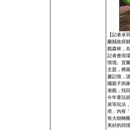
【記者卓羽
蘭縣政府
戲森林，
記者會現
情境。宜蘭
主題，將
慶記憶，
國親子與
遊戲，找
今年童玩
泉等玩法
塔」內有
有大樹轉
美好的回