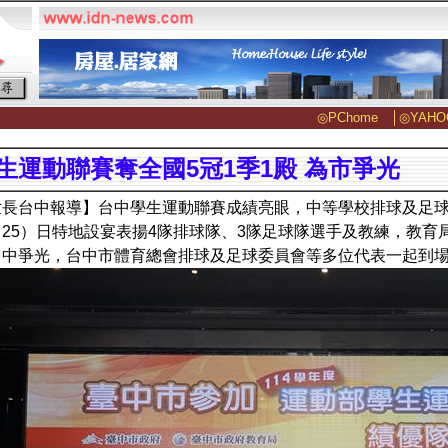
◎PChome
│
◎YAHO
生運動聯賽奪全國5冠1季1殿 為市爭光
世長台中報導】台中學生運動聯賽成績亮眼，中等學校排球及足
25）日特地設宴表揚4隊排球隊、3隊足球隊選手及教練，教育
台中爭光，台中市體育總會排球及足球委員會等多位代表一起到