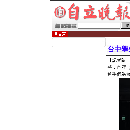
台中學
【記者陳
將，市府（
選手們為