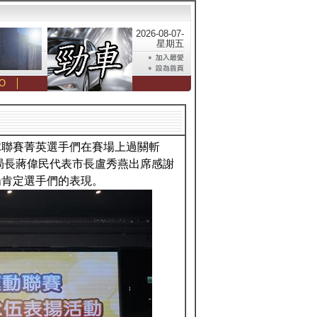
2026-08-07-
星期五
O
│
球聯賽菁英選手們在賽場上過關斬
局長蔣偉民代表市長盧秀燕出席感謝
場肯定選手們的表現。