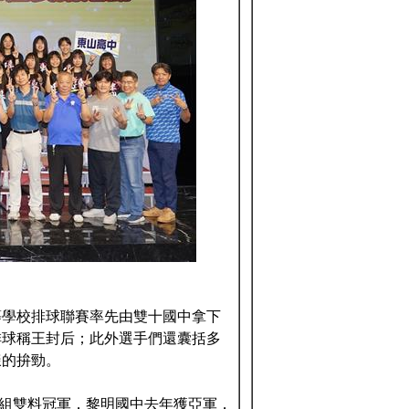
等學校排球聯賽率先由雙十國中拿下
排球稱王封后；此外選手們還囊括多
樣的拚勁。
中組雙料冠軍，黎明國中去年獲亞軍，