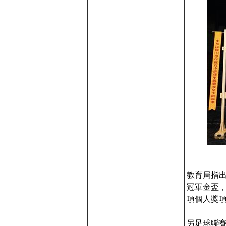
教育局指
冠軍金盃
項個人獎
另足球聯賽