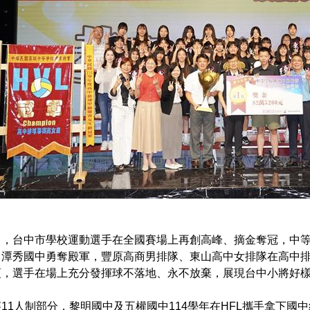
出，台中市學校運動選手在全國賽場上再創高峰、摘金奪冠，中
，潭秀國中勇奪殿軍，豐原高商男排隊、東山高中女排隊在高中
項，選手在場上充分發揮球不落地、永不放棄，展現台中小將好
11人制部分，黎明國中及五權國中114學年在HFL攜手拿下國