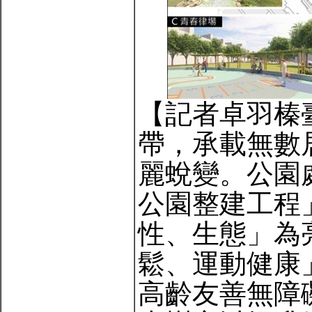
【記者卓羽榛
帶，承載無數
麗蛻變。公園處
公園整建工程
性、生態」為
鬆、運動健康
高齡友善無障