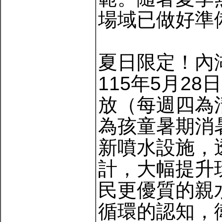
場域已做好準
夏日限定！內
115年5月2
放（每週四為
為孩童暑期消
新噴水設施，
計，大幅提升
民更優質的親
循環的認知，