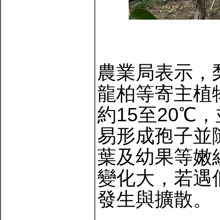
農業局表示，
龍柏等寄主植
約15至20
易形成孢子並
葉及幼果等嫩
變化大，若遇
發生與擴散。