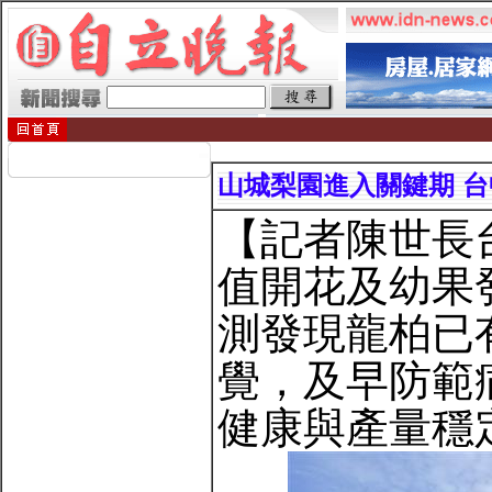
山城梨園進入關鍵期 台
【記者陳世長
值開花及幼果
測發現龍柏已
覺，及早防範
健康與產量穩