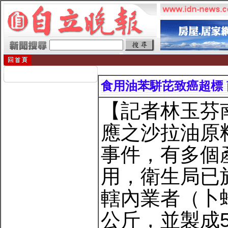
食用油苯駢芘致癌超標 
【記者林玉芬
應之沙拉油原
事件，有多個
用，衛生局已
轄內業者（卜蜂
公斤，並製成