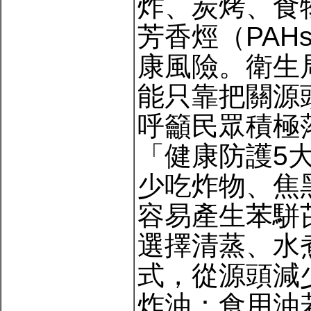
炸、炭烤、食
芳香烴（PA
康風險。衛生
能只靠把關源
呼籲民眾積極
「健康防護5大
少吃炸物、焦
容易產生苯駢
選擇清蒸、水
式，從源頭減
炸油：食用油