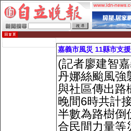
嘉義市風災 11縣市支
(記者廖建智嘉
丹娜絲颱風強
與社區傳出路
晚間6時共計接
半數為路樹倒
合民間力量等