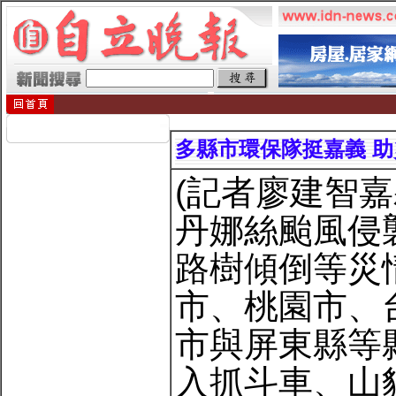
多縣市環保隊挺嘉義 
(記者廖建智嘉
丹娜絲颱風侵
路樹傾倒等災
市、桃園市、
市與屏東縣等
入抓斗車、山