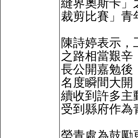
縫界奧斯卡」
裁剪比賽」青
陳詩婷表示，
之路相當艱辛
長公開嘉勉後
名度瞬間大開
續收到許多主
受到縣府作為
勞青處為鼓勵