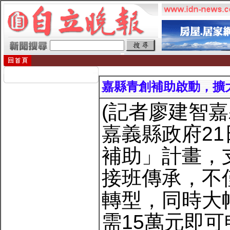
嘉縣青創補助啟動，擴
(記者廖建智嘉
嘉義縣政府2
補助」計畫，
接班傳承，不
轉型，同時大
需15萬元即可