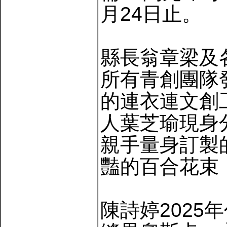
月24日止。
縣長翁章梁及
所有青創團隊
的連衣連文創
人葉芝瑜現身
親手量身訂製
豔的百合花束
陳詩婷202