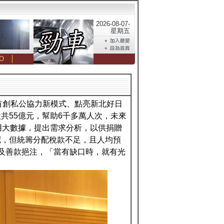
2026-08-07-
星期五
O
│
首創私公協力新模式、點亮新北好日
共55億元，幫助6千多萬人次，未來
用大數據，提出需求分析，以供捐贈
冠，但統籌分配稅款不足，且人均預
及善款挹注，「當有缺口時，就有光