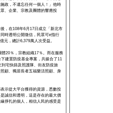
的施政，不遺忘任何一個人！」他時
大眾、企業、宗教及團體的響應投
，在108年6月17日成立「新北市
同時透明公開徵信，民眾可e指行
億元，總計6,379萬人次受益。
體20％，宗教組織17％。而在服務
下建置防疫基金專案，共媒合了11
立到宅快篩及照護隊、街友防疫旅
後照顧、獨居長者五福樂活照顧、身
都表示從大平台獲得的資源，悉數投
要是誠信和透明，這是存在的最大價
邊緣掙扎的個人，相信人民的感受是