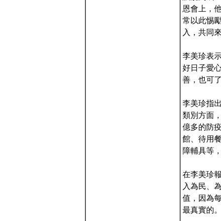
恩會上，
常以此惕
入，共同
李美珍表示
好日子愛
善，也可了
李美珍指出
類別方面，
億多的防疫
館、待用
障輔具等
在李美珍
入為民、
值，因為
最真實的