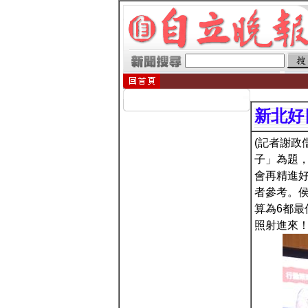
新北好
(記者謝政
子」為題，
會再精進
者參考。
算為6都
照射進來