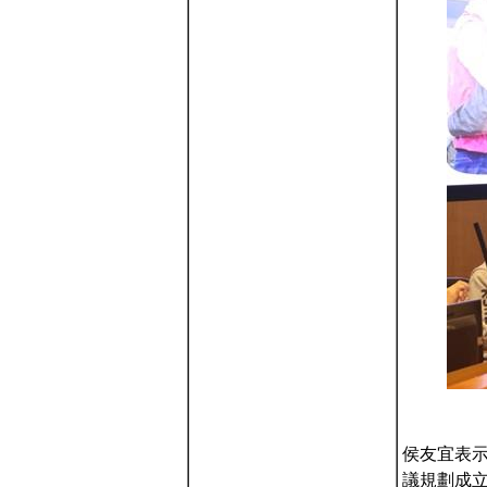
侯友宜表
議規劃成