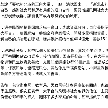
他曾說「要把新北市的正向力量，一點一滴找回來」、「新北市
勵自己，感謝社會局和所有局處的通力合作，更要感謝民間社會
來照顧弱勢族群，讓新北市成為最有愛心的城市。
，過去民間的捐贈因缺乏統一窗口，造成資源分散，自市長指示後
心大平台」，建置網站，盤點全府專案需求，開發多元捐贈管道，
解自己的捐贈用在哪裡。總共累計捐物市值40.4億元，善款15.1
，經統計分析，其中以個人捐贈佔39％最高，其次企業24％，團
以弱勢關懷佔25％居多。疫情期間，因市長登高一呼，在大平台
物資和民生物資及善款，支援11個局處執行93個計畫，像是成
餐等，保護民眾，也穩定民心。其他像是幸福保衛站、小衛星課
，匯聚各方善念涓滴，成就人間善事。
報告後，包含衛生局、教育局、民政局等許多局處都有回饋，也
為學生服務。侯友宜表示，大平台能夠獲得社會各界的信任，主
每份善心都精準的投入，翻轉了多少家庭的命運，甚至拯救了在
。