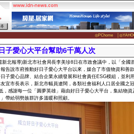
◎PChome
│
◎YAHO
日子愛心大平台幫助6千萬人次
儒新北報導)新北市社會局長李美珍8日在市政會議中，以「全國
報告說市府推動好日子愛心大平台以來，媒合了市值物資和善款
好日子愛心品牌、結合企業永續發展和社會責任ESG模組，並利
侯友宜市長表示，新北市幅員遼闊，各類社會福利人口居全國之
最低，感謝每一位「圓夢英雄」藉由好日子愛心大平台，集結物資
！」帶給弱勢族群許多溫暖和照顧。