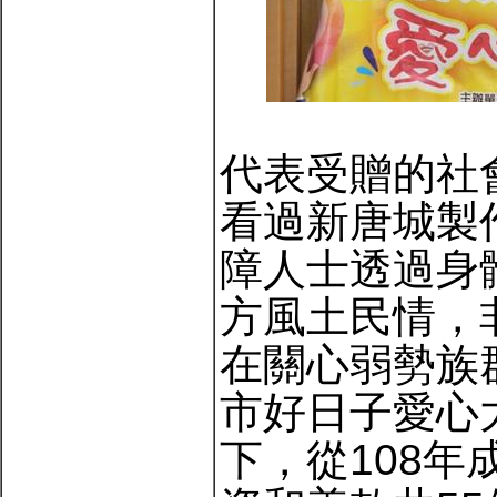
代表受贈的社
看過新唐城製
障人士透過身
方風土民情，
在關心弱勢族
市好日子愛心
下，從108