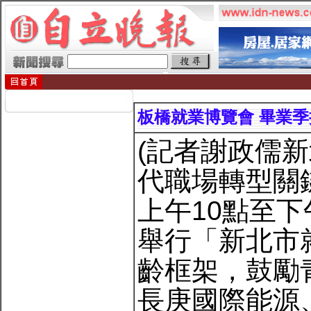
板橋就業博覽會 畢業
(記者謝政儒
代職場轉型關
上午10點至
舉行「新北市
齡框架，鼓勵
長庚國際能源