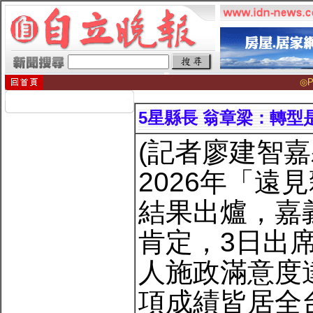
◎P
5星縣長 翁章梁：轉型
(記者廖建智嘉
2026年「
結果出爐，嘉
肯定，3日出
人施政滿意度達
項成績皆居全