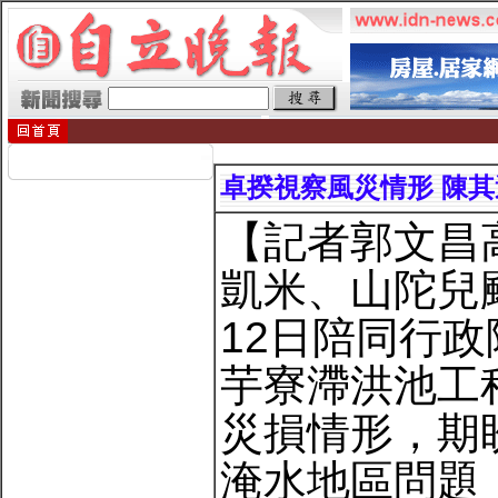
卓揆視察風災情形 陳
【記者郭文昌
凱米、山陀兒
12日陪同行
芋寮滯洪池工
災損情形，期
淹水地區問題