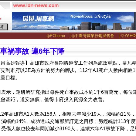
◎PChome
│
◎中臺灣農業行銷展售會
│
◎YAHO
1車禍事故 連6年下降
文昌高雄報導】高雄市政府長期將道安工作列為施政重點，舉凡
見到市府以3E為方針的努力的腳步。112年A1死亡人數由相較11
減量目標。
日表示，運研所研究指出每件死亡事故成本約1千6百萬元，每位
社會甚鉅，道安無價，值得市府投入資源全力改善。
12年高雄市A1人數為156人，相較去年減少19人，減幅約11％
，減幅約14%，成功達成交通部所訂定之目標；另經統計113年度1
，受傷人數也較去年同期減少3190人，連續六年A1事故下降，