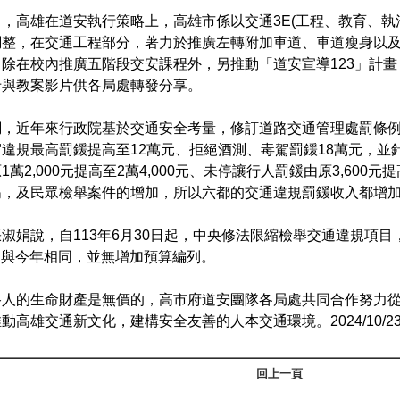
，高雄在道安執行策略上，高雄市係以交通3E(工程、教育、執
調整，在交通工程部分，著力於推廣左轉附加車道、車道瘦身以
除在校內推廣五階段交安課程外，另推動「道安宣導123」計畫
卡與教案影片供各局處轉發分享。
調，近年來行政院基於交通安全考量，修訂道路交通管理處罰條
違規最高罰鍰提高至12萬元、拒絕酒測、毒駕罰鍰18萬元，並
萬2,000元提高至2萬4,000元、未停讓行人罰鍰由原3,600元
高，及民眾檢舉案件的增加，所以六都的交通違規罰鍰收入都增
淑娟說，自113年6月30日起，中央修法限縮檢舉交通違規項目
元，與今年相同，並無增加預算編列。
路人的生命財產是無價的，高市府道安團隊各局處共同合作努力
動高雄交通新文化，建構安全友善的人本交通環境。2024/10/2
回上一頁