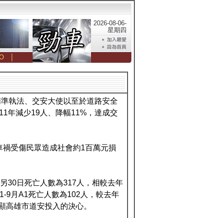
2026-08-06-
星期四
O
│
精準執法、交安大使以至於道路安全
1年減少19人、降幅11%，達成交
車禍受傷民眾造成社會約1百萬元損
，另30日死亡人數為317人，相較去年
-9月A1死亡人數為102人，較去年
足顯高雄市道安投入的決心。