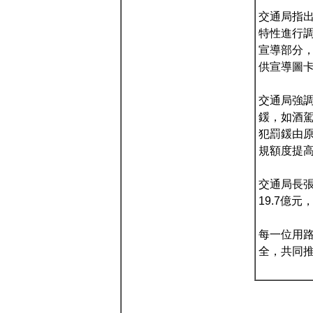
交通局指出
特性進行
宣導部分，
供宣導圖
交通局強
鍰，如酒駕
犯罰鍰由原1
規額度提
交通局長張
19.7億
每一位用
全，共同推