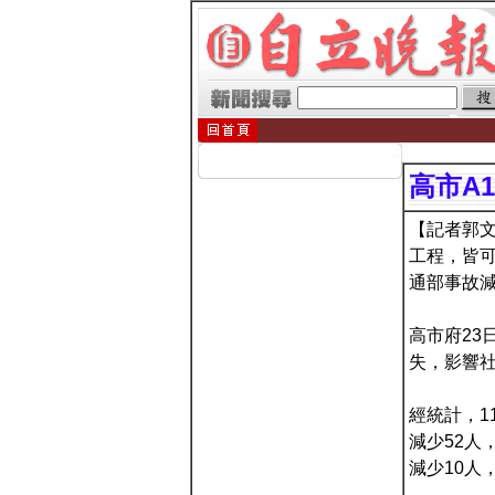
高市A
【記者郭
工程，皆可
通部事故
高市府23
失，影響
經統計，1
減少52人
減少10人