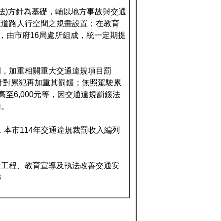
法)方針為基礎，輔以地方事故與交通
及道路人行空間之規畫設置；在教育
，由市府16局處所組成，統一定期提
例，加重相關重大交通違規項目罰
針對累犯再加重其罰鍰；無照駕駛累
提高至6,000元等，因交通違規罰鍰法
加。
，本市114年交通違規裁罰收入編列
從工程、教育宣導及執法改善交通安
3