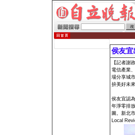
侯友宜
【記者謝政
電信產業
場分享城
拚美好未
侯友宜認為
年淨零排
圖。新北市
Local R