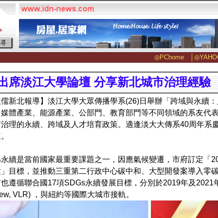
◎PChome
│
◎YAHO
出席淡江大學論壇 分享新北城市治理經驗
儒新北報導】淡江大學大眾傳播學系(26)日舉辦「跨域與永續
、媒體產業、能源產業、公部門、教育部門等不同領域的系友代
市治理的永續、跨域及人才培育政策。適逢淡大大傳系40周年系
來。
永續是當前國家最重要課題之一，因應氣候變遷，市府訂定「202
放」目標，並推動三重第二行政中心碳中和、大型開發案導入零
也遵循聯合國17項SDGs永續發展目標，分別於2019年及2021年發
eview, VLR) ，與紐約等國際大城市接軌。