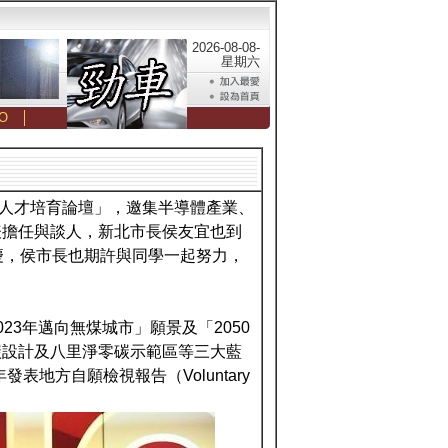
2026-08-08-
星期六
O
│
：人才培育論壇」，邀集半導體產業、
表擔任與談人，新北市長侯友宜也到
慶，侯市長也期許與同學一起努力，
3年邁向無煤城市」願景及「2050
碳設計及八里淨零碳示範區等三大藍
表地方自願檢視報告（Voluntary