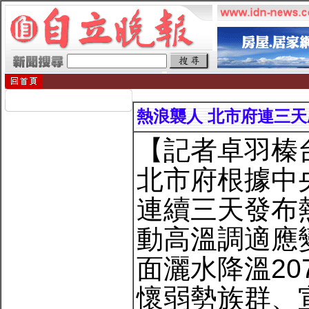
熱浪襲人 北市府連三
【記者卓羽榛
北市府根據中
連續三天發布
動高溫調適應
面灑水降溫2
懷弱勢族群、