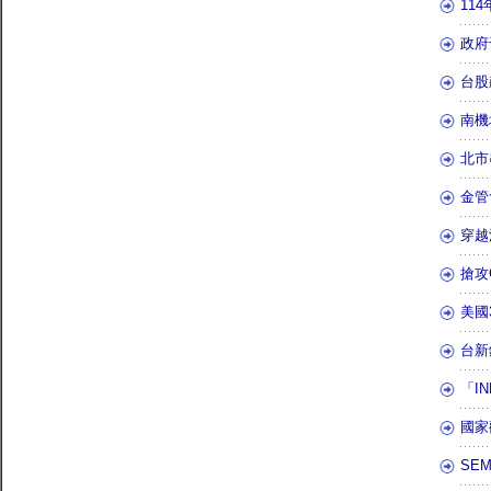
11
政府
台股
南機
北市
金管
穿越
搶攻
美國
台新
「I
國家
SEM