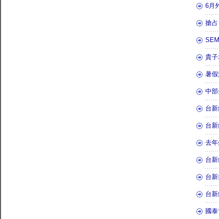
6月
搶占
SE
貴子
暑假
中部
台新
台新
去年
台新
台新
台新
國泰