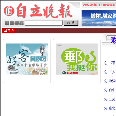
《那
「人
海洋
台中
五捷
臺北