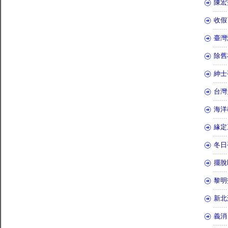
陳宏
收假
臺灣
除舊
紳士
台灣
海洋
緣定
冬日
擺脫
黎明
新北
義消