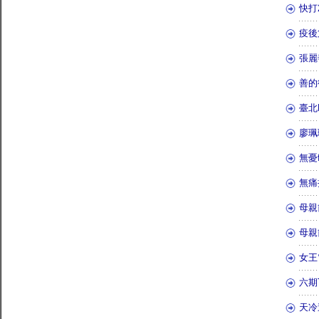
快打
疫後
張麗
善的
臺北
廖珮
無憂
無痛
母親
母親
女王
六期
天冷