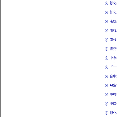
彰化
彰化
南投
南投
南投
盧秀
中市
「一
台中
AI
中聯
脫口
彰化