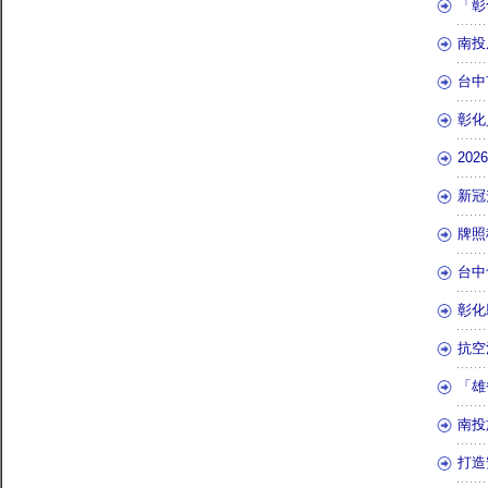
「彰
南投
台中
彰化
20
新冠
牌照
台中
彰化
抗空
「雄
南投
打造