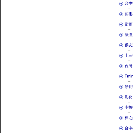
台中
藝術
衛福
讀懂
侯友
十三
台灣
Tm
彰化
彰化
南投
樟之
台中