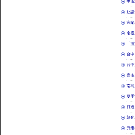
中市
赴議
宜蘭
南投
「游
台中
台中
嘉市
南島
夏季
打造
彰化
升級