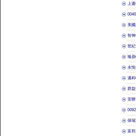
上週
00
美國
智伸
世紀
臻鼎
永悅
邁科
群益
安聯
00
保瑞完
富邦