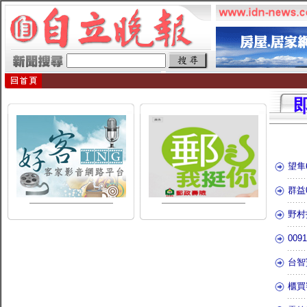
望隼
群益
野村
00
台智
櫃買