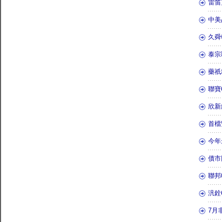
雷笛
中美
久舜
泰宗
藥祇
聯寶
欣新
首檔
今年
債市
聯邦0
汎銓
7月