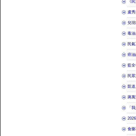
《民
盧秀
兌現
毒油
民氣
癌油
藍全
民眾
凱道
蔣萬
「我
20
食藥