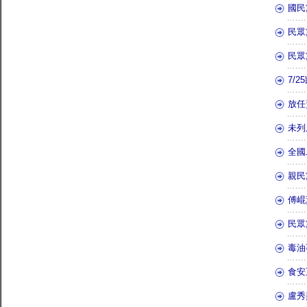
國民
民眾
民眾
7/
放任
未列
全國
親民
傅崐
民眾
毒油
食安
盧秀