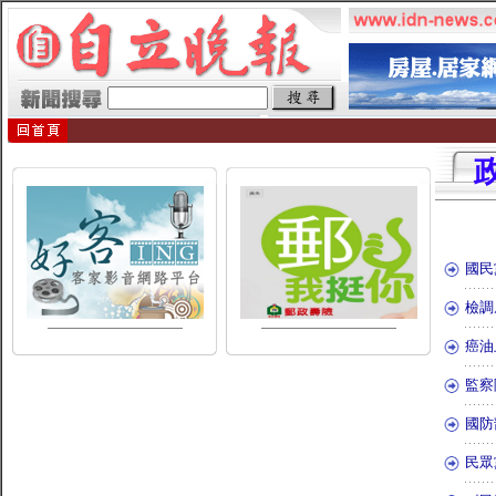
國民
檢調
癌油
監察
國防
民眾