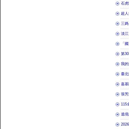
石虎
超人
三媽
淡江
「國
第3
我的
臺北
嘉基
張芳
11
遶境
20