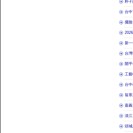
朴子
台中
擺脫
20
新一
台灣
開平
工藝
台中
翁章
嘉義
淡江
頭城