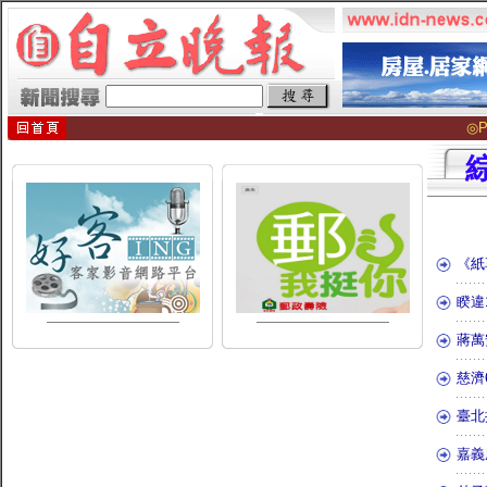
◎P
《紙
睽違
蔣萬
慈濟
臺北
嘉義