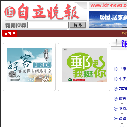
◎P
「來
中美
20
南投
嘉義
高鐵