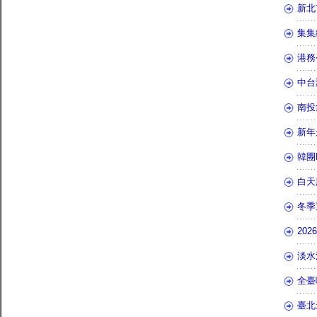
新北
集集
港務
中台
南投
新年
韓團
白天
冬季
20
淡水
全臺
臺北