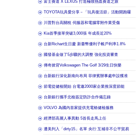
富士賽道 X LEXUS 打造極致熱血賽道之旅
TOYOTA玩具愛分享－「玩具復活節」活動開跑囉
川普對台高關稅 伺服器和電腦零附件業受傷
Kia首季接單突破3,000張 年成長近20%
台新Richart生日慶 新臺幣優利子帳戶利率1.8%
國發基金做了5步驟的大調整 強化投資審查
傳奇掀背Volkswagen The Golf 3/29生日快樂
台新銀行深化新南向布局 菲律賓辦事處申設獲准
節電從健檢開始 台電邀2000家企業推深度節能
台新銀行攜手北檢簽定防詐合作備忘錄
VOLVO 為國內首家提供充電樁健檢服務
經濟部高層人事異動 5首長走馬上任
遭美列入「dirty15」名單 央行:互補非不公平貿易