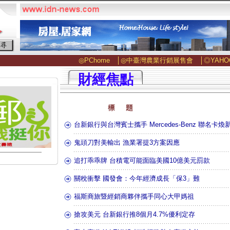
◎PChome
│
◎中臺灣農業行銷展售會
│
◎YAHO
財經焦點
台新銀行與台灣賓士攜手 Mercedes-Benz 聯名卡煥
鬼頭刀對美輸出 漁業署提3方案因應
追打乖乖牌 台積電可能面臨美國10億美元罰款
關稅衝擊 國發會：今年經濟成長「保3」難
福斯商旅暨經銷商夥伴攜手同心大甲媽祖
搶攻美元 台新銀行推8個月4.7%優利定存