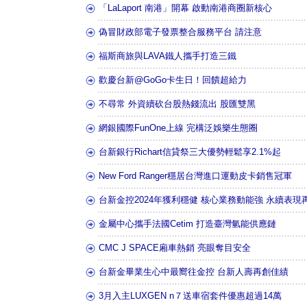
「LaLaport 南港」開幕 啟動南港商圈新核心
偽冒財政部電子發票整合服務平台 請注意
福斯商旅與LAVA鐵人攜手打造三鐵
歡慶台新@GoGo卡生日！回饋超給力
不尋常 外資續砍台股熱錢流出 股匯雙黑
網銀國際FunOne上線 完構泛娛樂生態圈
台新銀行Richart信貸祭三大優勢輕鬆享2.1%起
New Ford Ranger穩居台灣進口運動皮卡銷售冠軍
台新金控2024年獲利穩健 核心業務動能強 永續表現
金屬中心攜手法國Cetim 打造臺灣氫能供應鏈
CMC J SPACE廂車熱銷 亮眼奪目安全
台新金畢業生心中最嚮往金控 台新人壽再創佳績
3月入主LUXGEN n７送車宿套件優惠超過14萬