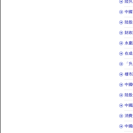
陸升
中國
陸股
財政
永慶
在成
「升
樓市
中國
陸股
中國
消費
中國