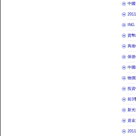
中國
20
IN
貨幣
再推
保德
中國
物價
投資
前3
新光
資金
20