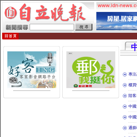
專注
櫃買
陸客
中國
中國
通膨