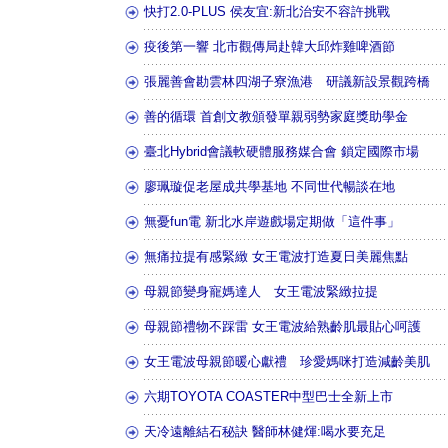
快打2.0-PLUS 侯友宜:新北治安不容許挑戰
疫後第一響 北市觀傳局赴韓大邱炸雞啤酒節
張麗善會勘雲林四湖子寮漁港 研議新設景觀跨橋
善的循環 首創文教頒發單親弱勢家庭獎助學金
臺北Hybrid會議軟硬體服務媒合會 鎖定國際市場
廖珮璇促老屋成共學基地 不同世代暢談在地
無憂fun電 新北水岸遊戲場定期做「這件事」
無痛拉提有感緊緻 女王電波打造夏日美麗焦點
母親節變身寵媽達人 女王電波緊緻拉提
母親節禮物不踩雷 女王電波給熟齡肌最貼心呵護
女王電波母親節暖心獻禮 珍愛媽咪打造減齡美肌
六期TOYOTA COASTER中型巴士全新上市
天冷遠離結石秘訣 醫師林健煇:喝水要充足