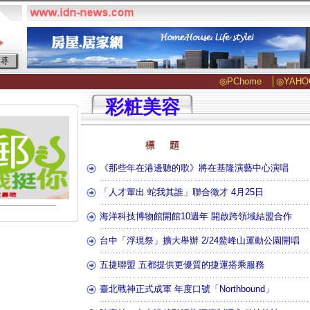
◎PChome
│
◎YAHO
彩粧美容
《那些年在港邊聽的歌》將在基隆演藝中心演唱
「人才輩出 蛇我其誰」聯合徵才 4月25日
海洋科技博物館開館10週年 開啟跨領域結盟合作
台中「浮現祭」擴大舉辦 2/24鰲峰山運動公園開唱
五捷聯盟 五都提供更優質的捷運搭乘服務
臺北戰神正式成軍 年度口號「Northbound」