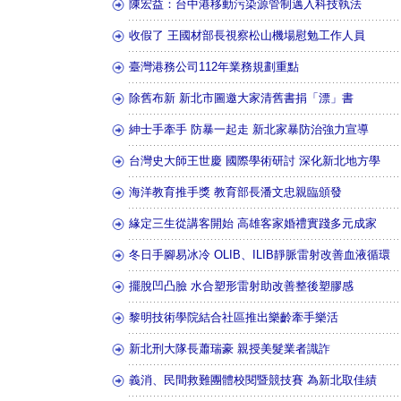
陳宏益：台中港移動污染源管制邁入科技執法
收假了 王國材部長視察松山機場慰勉工作人員
臺灣港務公司112年業務規劃重點
除舊布新 新北市圖邀大家清舊書捐「漂」書
紳士手牽手 防暴一起走 新北家暴防治強力宣導
台灣史大師王世慶 國際學術研討 深化新北地方學
海洋教育推手獎 教育部長潘文忠親臨頒發
緣定三生從講客開始 高雄客家婚禮實踐多元成家
冬日手腳易冰冷 OLIB、ILIB靜脈雷射改善血液循環
擺脫凹凸臉 水合塑形雷射助改善整後塑膠感
黎明技術學院結合社區推出樂齡牽手樂活
新北刑大隊長蕭瑞豪 親授美髮業者識詐
義消、民間救難團體校閱暨競技賽 為新北取佳績