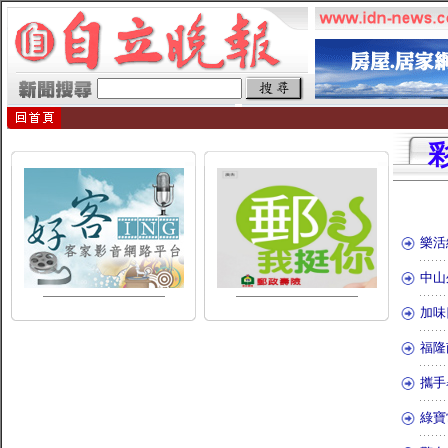
樂活
中山
加味
福隆
攜手
綠寶