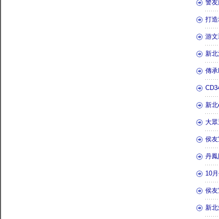
警友
打造
游文
新北
傳承
CD
新北
大眾
侯友
丹鳳
10
侯友
新北